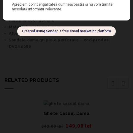
confortabile, alegerea perfecta pentru tinutele tale,
casual si office;
Culoare: Gri;
Inaltime toc: 4.5 cm;
Material: piele naturala;
Alte informatii: toc gros;
Sandale dama gri piele perforata
– cod produs:
DVDN0286
RELATED PRODUCTS
Ghete Casual Dama
149,00
lei
349,00
lei