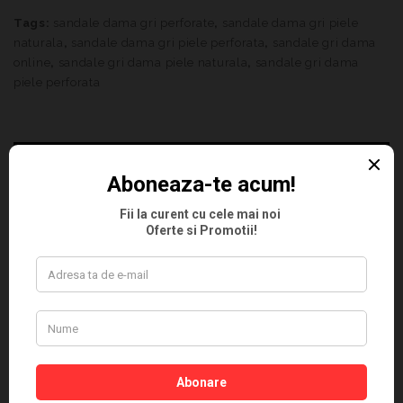
Tags:
sandale dama gri perforate
,
sandale dama gri piele
naturala
,
sandale dama gri piele perforata
,
sandale gri dama
online
,
sandale gri dama piele naturala
,
sandale gri dama
piele perforata
DESCRIPTION
ADDITIONAL INFORMATION
REVIEWS (0)
DESCRIPTION
SANDALE DAMA PIELE NATURALA
Sandale dama piele perforata
Sandale dama piele perforata
, pentru deplasari