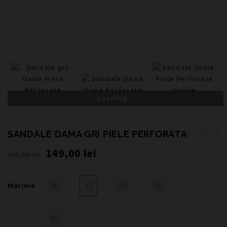
Loading...
SANDALE DAMA GRI PIELE PERFORATA
Sandale Dama Albe Piele
149,00
lei
199,00
lei
Perforata
36
37
38
39
Marime
40