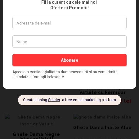
Ghete Scurte Dama Croco
Negre
288,43
lei
247,11
lei
Ghete Dama Piele
Ghete Negre Dama Piele
Naturala cu Fermoar
Naturala
329,75
lei
247,11
lei
Ghete Dama Negre
Vatuite cu Fermoar
288,43
lei
205,79
lei
Ghete Dama Inalte Albe
Ghete Dama Negre
Interior Vatuit