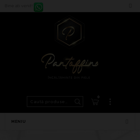
Bine ati venit!
0
MENIU