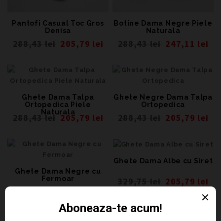
Pantofi Casual Toc Gros
Botine Dama Negre Piele
Denisa
Naturala
288,43
lei
205,79
lei
288,43
lei
247,11
lei
Ghete Dama Talpa
Ghete Negre Dama Talpa
Ortopedica Piele
Ortopedica
Naturala
288,43
lei
205,79
lei
288,43
lei
205,79
lei
Ghete Dama Albe cu Siret
Ghete Dama Negre cu
Fermoar
329,75
lei
205,79
lei
288,43
lei
247,11
lei