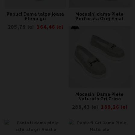
Papuci Dama talpa joasa
Mocasini dama Piele
Elena gri
Perforata Grej Emal
205,79
lei
164,46
lei
Mocasini Dama Piele
Naturala Gri Crina
288,43
lei
189,26
lei