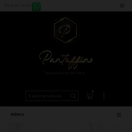
Bine ati venit!
0
MENIU