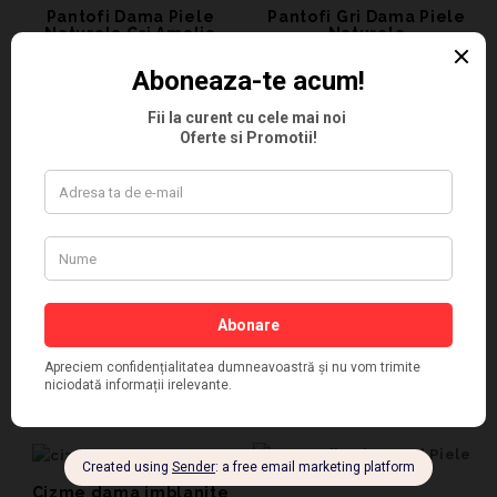
Pantofi Dama Piele
Pantofi Gri Dama Piele
Naturala Gri Amalia
Naturala
288,43
lei
189,26
lei
164,46
lei
123,14
lei
Pantofi Dama Piele
Pantofi Casual din Piele
Naturala Gri
Naturala
197,52
lei
247,11
lei
123,14
lei
Pantofi Gri Casual Dama
Pantofi Casual Gri
Perforati
164,46
lei
247,11
lei
123,14
lei
Cizme dama imblanite