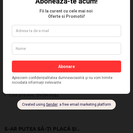
RECENZII (0)
DESCRIERE
Ghete Gri Dama Piele Naturala
Ghete gri dama
, comode, perfecte pentru activitatile
zilnice;
Culoare: Gri;
Material exterior: Piele naturala;
Material interior: Captusit;
Alte informatii: cu siret si fermoar;
Material talpa: Antiderapant;
Inaltime talpa: 4 cm;
Cod produs: DVDN0094
S-AR PUTEA SĂ-ȚI PLACĂ ȘI…