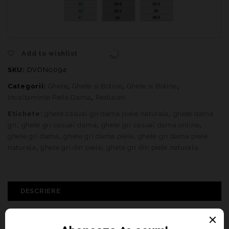
Add to wishlist
SKU:
DVDN0094
Categorii:
Ghete
,
Ghete si Botine
,
Ghete si Botine
,
Incaltaminte Piele Dama
,
Reduceri
Etichete:
ghete casual gri dama piele naturala
,
ghete dama
gri
,
ghete gri casual dama
,
ghete gri casual dama online
,
ghete gri dama
,
ghete gri dama piele
,
ghete gri dama piele
naturala
,
ghete gri din piele
,
ghete gri din piele naturala
DESCRIERE
INFORMAȚII SUPLIMENTARE