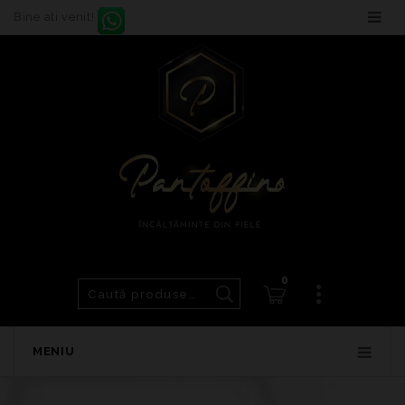
Bine ati venit!
0
MENIU