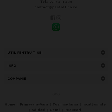
Tel.: 0757 231 299
contact@pantoffino.ro
UTIL PENTRU TINE!
INFO
COMPANIE
Home
Primavara-Vara
Toamna-Iarna
Incaltaminte
Adidasi
Genti
Reduceri