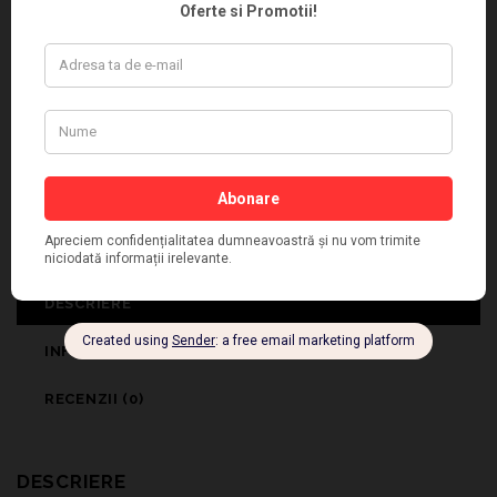
Categorii:
Colectia Primavara-Vara
,
Incaltaminte Piele Dama
,
Papuci Dama
,
Papuci Dama
Etichete:
papuci dama cu talpa joasa
,
papuci dama cu talpa
subtire
,
papuci dama piele naturala
,
papuci negri dama
,
papuci negri dama cu talpa joasa
,
papuci negri dama cu talpa
subtire
,
papuci negri dama fara toc
,
papuci negri dama talpa
joasa
,
papuci negri dama talpa joasa online
,
papuci negri
dama talpa subtire
DESCRIERE
INFORMAȚII SUPLIMENTARE
RECENZII (0)
DESCRIERE