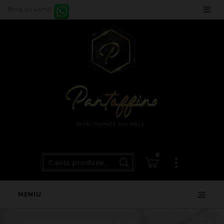
Bine ati venit!
0
MENIU