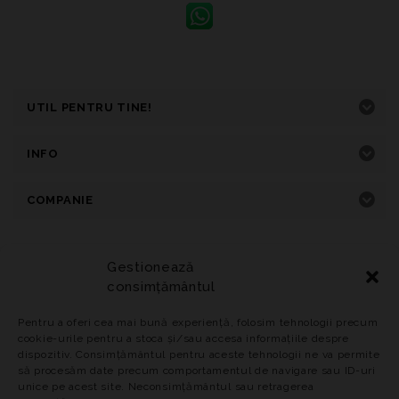
UTIL PENTRU TINE!
INFO
COMPANIE
Gestionează
consimțământul
Home
Primavara-Vara
Toamna-Iarna
Incaltaminte
Adidasi
Genti
Reduceri
Pentru a oferi cea mai bună experiență, folosim tehnologii precum
Politica privind Cookie-urile
cookie-urile pentru a stoca și/sau accesa informațiile despre
dispozitiv. Consimțământul pentru aceste tehnologii ne va permite
© 2025
PANTOFFINO.RO Toate drepturile rezervate.
să procesăm date precum comportamentul de navigare sau ID-uri
unice pe acest site. Neconsimțământul sau retragerea