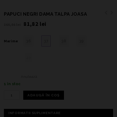
PAPUCI NEGRI DAMA TALPA JOASA
81,82
lei
164,46
lei
36
37
38
39
Marime
40
Anulează
1 în stoc
ADAUGĂ ÎN COȘ
INFORMATII SUPLIMENTARE