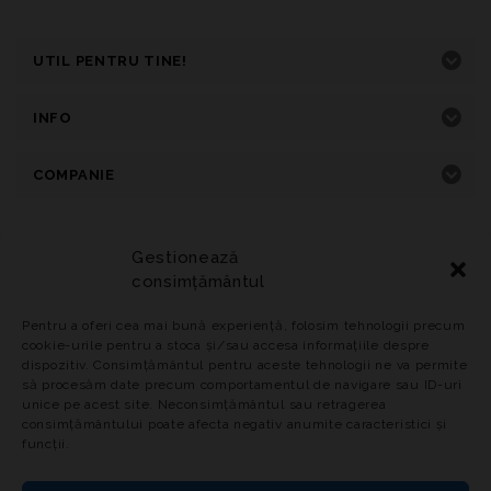
UTIL PENTRU TINE!
INFO
COMPANIE
Gestionează
consimțământul
Home
Primavara-Vara
Toamna-Iarna
Incaltaminte
Adidasi
Genti
Reduceri
Pentru a oferi cea mai bună experiență, folosim tehnologii precum
Politica privind Cookie-urile
cookie-urile pentru a stoca și/sau accesa informațiile despre
dispozitiv. Consimțământul pentru aceste tehnologii ne va permite
© 2024
PANTOFFINO.RO Toate drepturile rezervate.
să procesăm date precum comportamentul de navigare sau ID-uri
unice pe acest site. Neconsimțământul sau retragerea
consimțământului poate afecta negativ anumite caracteristici și
funcții.