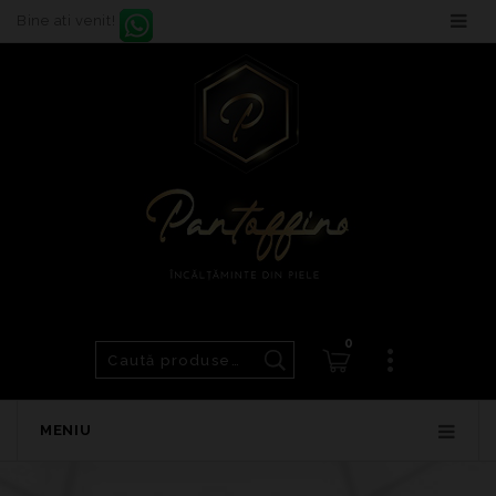
Bine ati venit!
0
MENIU