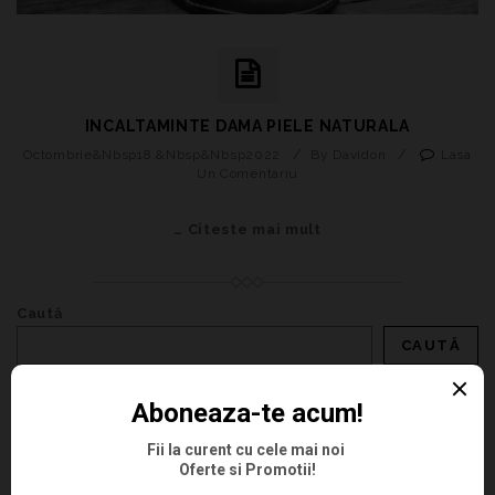
INCALTAMINTE DAMA PIELE NATURALA
/
/
Octombrie&nbsp18,&nbsp&nbsp2022
By Davidon
Lasa
Un Comentariu
… Citeste mai mult
Caută
CAUTĂ
Articole recente
Comentarii recente
Dana-Maria
pe
Pantofi Dama Piele Naturala Fuchsia
Pană ȘTEFANA
pe
Pantofi Negri Dama Piele Naturala