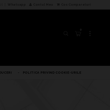
ct
Whatsapp
Contul Meu
Cos Cumparaturi
0
DUCERI
POLITICA PRIVIND COOKIE-URILE