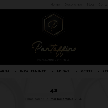
Home
Despre noi
Blog
Conta
IARNA
INCALTAMINTE
ADIDASI
GENTI
RE
42
Prima pagină
/
Marime produs
/
42