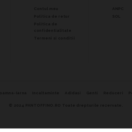
Contul meu
ANPC
Politica de retur
SOL
Politica de
confidentialitate
Termeni si conditii
oamna-Iarna
Incaltaminte
Adidasi
Genti
Reduceri
P
© 2024
PANTOFFINO.RO Toate drepturile rezervate.