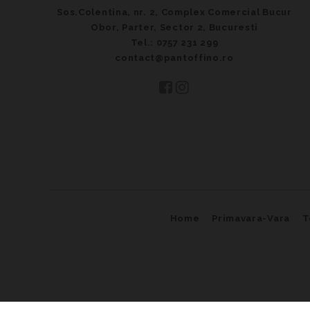
Sos.Colentina, nr. 2, Complex Comercial Bucur
Obor, Parter, Sector 2, Bucuresti
Tel.: 0757 231 299
contact@pantoffino.ro
Home
Primavara-Vara
T