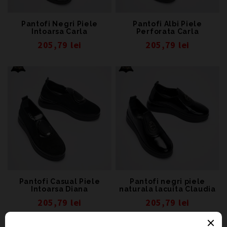
Pantofi Negri Piele
Pantofi Albi Piele
Intoarsa Carla
Perforata Carla
205,79
lei
205,79
lei
Pantofi Casual Piele
Pantofi negri piele
Intoarsa Diana
naturala lacuita Claudia
205,79
lei
205,79
lei