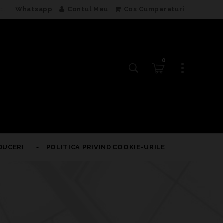
ct
Whatsapp
Contul Meu
Cos Cumparaturi
0
DUCERI
POLITICA PRIVIND COOKIE-URILE