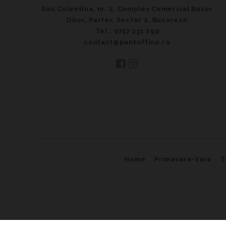
Sos.Colentina, nr. 2, Complex Comercial Bucur
Obor, Parter, Sector 2, Bucuresti
Tel.: 0757 231 299
contact@pantoffino.ro
Home
Primavara-Vara
T