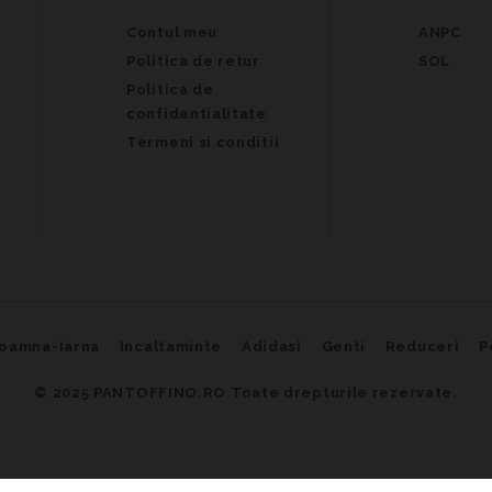
Contul meu
ANPC
Politica de retur
SOL
Politica de
confidentialitate
Termeni si conditii
oamna-Iarna
Incaltaminte
Adidasi
Genti
Reduceri
P
© 2025
PANTOFFINO.RO Toate drepturile rezervate.