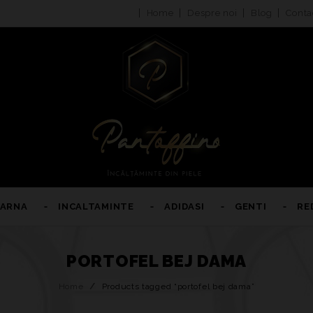
Home
Despre noi
Blog
Conta
IARNA
INCALTAMINTE
ADIDASI
GENTI
RE
PORTOFEL BEJ DAMA
Home
/
Products tagged “portofel bej dama”