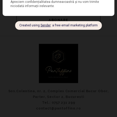
Sos.Colentina, nr. 2, Complex Comercial Bucur Obor,
Parter, Sector 2, Bucuresti
Tel.: 0757 231 299
contact@pantoffino.ro