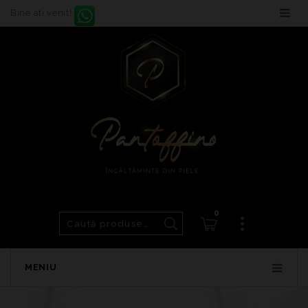
Bine ati venit!
0
MENIU