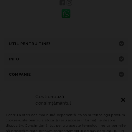
UTIL PENTRU TINE!
INFO
COMPANIE
Gestionează
consimțământul
Home
Primavara-Vara
Toamna-Iarna
Incaltaminte
Adidasi
Genti
Reduceri
Pentru a oferi cea mai bună experiență, folosim tehnologii precum
Politica privind Cookie-urile
cookie-urile pentru a stoca și/sau accesa informațiile despre
dispozitiv. Consimțământul pentru aceste tehnologii ne va permite
© 2024
PANTOFFINO.RO Toate drepturile rezervate.
să procesăm date precum comportamentul de navigare sau ID-uri