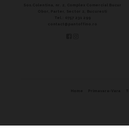
Sos.Colentina, nr. 2, Complex Comercial Bucur
Obor, Parter, Sector 2, Bucuresti
Tel.: 0757 231 299
contact@pantoffino.ro
Home
Primavara-Vara
T