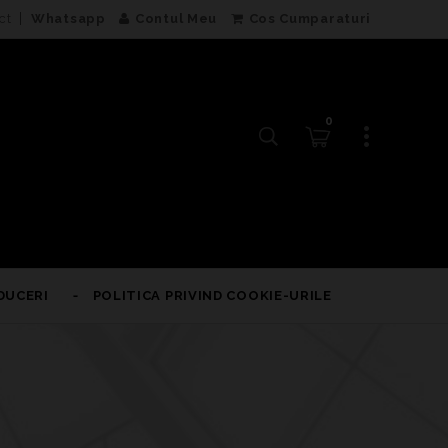
ct
Whatsapp
Contul Meu
Cos Cumparaturi
0
DUCERI
POLITICA PRIVIND COOKIE-URILE