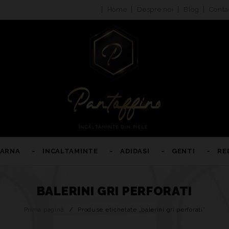
Home
Despre noi
Blog
Conta
IARNA
INCALTAMINTE
ADIDASI
GENTI
RE
BALERINI GRI PERFORATI
Prima pagină
/
Produse etichetate „balerini gri perforati”