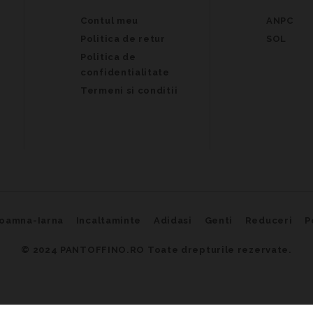
Contul meu
ANPC
Politica de retur
SOL
Politica de
confidentialitate
Termeni si conditii
oamna-Iarna
Incaltaminte
Adidasi
Genti
Reduceri
P
© 2024
PANTOFFINO.RO Toate drepturile rezervate.