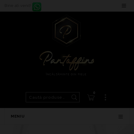
Bine ati venit!
0
MENIU