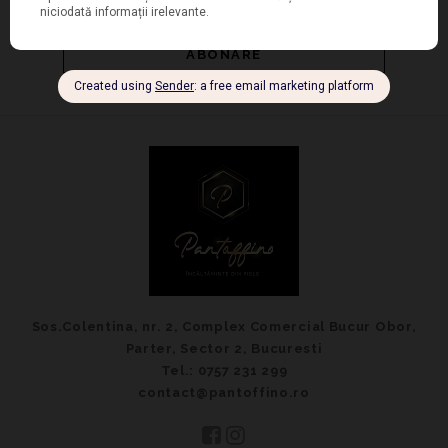
Sos.Colentina, nr. 2, Complex Comercial Bucur Obor,
Parter, Sector 2, Bucuresti
Tel.: 0757 231 299
contact@pantoffino.ro